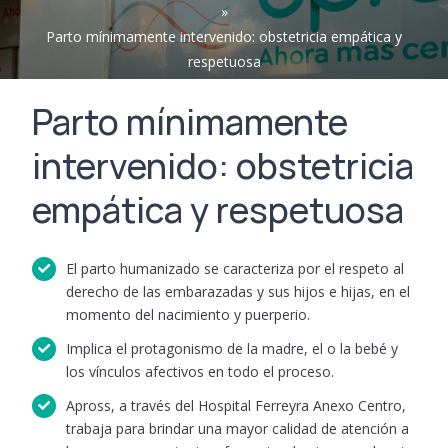
»
PORTAL DE AUTOGESTIÓN
Coseguros
Formularios
Acerca de APROSS
Parto mínimamente intervenido: obstetricia empática y
respetuosa
Tutoriales
Sistema de Validación
Información de interés
Parto mínimamente
Cobertura
Inscripción Nuevos Prestadores
Verificación de Documento
intervenido: obstetricia
Cobertura fuera de Córdoba
Portal de Prestadores
Últimas Resoluciones
empática y respetuosa
Constancia de Afiliación / Negativa
Tutoriales
Contactanos
El parto humanizado se caracteriza por el respeto al
derecho de las embarazadas y sus hijos e hijas, en el
Declaración de Staff
Programas de Salud
momento del nacimiento y puerperio.
Implica el protagonismo de la madre, el o la bebé y
Guía de Validación INTERNACION
Red de Farmacias
los vínculos afectivos en todo el proceso.
Tiras e Insulinas
Guía de Validación APROSS AMBULATORIO
Apross, a través del Hospital Ferreyra Anexo Centro,
Pagá tu cuota
trabaja para brindar una mayor calidad de atención a