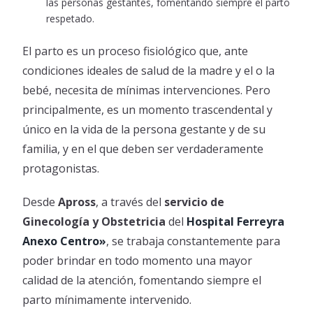
las personas gestantes, fomentando siempre el parto
Vacuna contra el Dengue
Plataforma de validación Odontológica
respetado.
Vacuna contra el dengue – 4 cuotas con Bancor.
Reclamos Preliquidaciones
El parto es un proceso fisiológico que, ante
Farmacias Adheridas
condiciones ideales de salud de la madre y el o la
Red de Farmacias – Leches
Tutorial Empadronamiento Oncológico
bebé, necesita de mínimas intervenciones. Pero
principalmente, es un momento trascendental y
único en la vida de la persona gestante y de su
familia, y en el que deben ser verdaderamente
protagonistas.
Desde
Apross
, a través del
servicio de
Ginecología y Obstetricia
del
Hospital Ferreyra
Anexo Centro»
, se trabaja constantemente para
poder brindar en todo momento una mayor
calidad de la atención, fomentando siempre el
parto mínimamente intervenido.