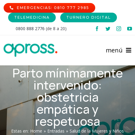
Skip
EMERGENCIAS: 0810 777 2985
to
TELEMEDICINA
TURNERO DIGITAL
content
0800 888 2776
(de 8 a 20)
menú
Parto mínimamente
Inicio
intervenido:
Comunidad Afiliada
obstetricia
empática y
Prestadores
Afiliaciones
respetuosa
Institucional
Cartilla de Prestadores
Nomencladores
Estas en
:
Home
»
Entradas
»
Salud de la Mujeres y Niños