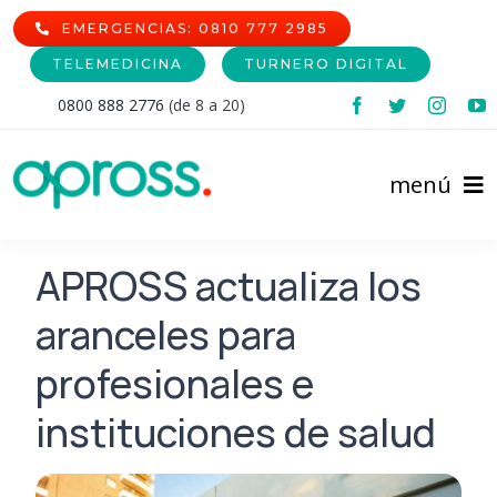
Skip
EMERGENCIAS: 0810 777 2985
to
TELEMEDICINA
TURNERO DIGITAL
content
0800 888 2776
(de 8 a 20)
menú
Inicio
APROSS actualiza los
aranceles para
Comunidad Afiliada
profesionales e
Prestadores
Afiliaciones
instituciones de salud
Institucional
Cartilla de Prestadores
Nomencladores