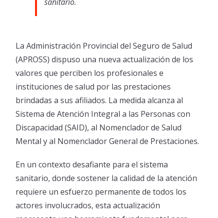
sanitario.
Vacuna contra el Dengue
Plataforma de validación Odontológica
Vacuna contra el dengue – 4 cuotas con Bancor.
Reclamos Preliquidaciones
Farmacias Adheridas
La Administración Provincial del Seguro de Salud
(APROSS) dispuso una nueva actualización de los
Red de Farmacias – Leches
Tutorial Empadronamiento Oncológico
valores que perciben los profesionales e
instituciones de salud por las prestaciones
brindadas a sus afiliados. La medida alcanza al
Sistema de Atención Integral a las Personas con
Discapacidad (SAID), al Nomenclador de Salud
Mental y al Nomenclador General de Prestaciones.
En un contexto desafiante para el sistema
sanitario, donde sostener la calidad de la atención
requiere un esfuerzo permanente de todos los
actores involucrados, esta actualización