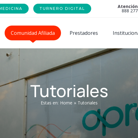
Atención
MEDICINA
TURNERO DIGITAL
888 277
Comunidad Afiliada
Prestadores
Institucion
Tutoriales
Estas en
:
Home
»
Tutoriales