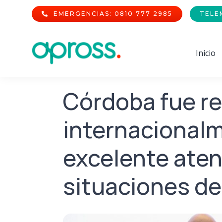
Skip
EMERGENCIAS: 0810 777 2985
TELE
to
content
Inicio
Córdoba fue r
internacionalm
excelente aten
situaciones d