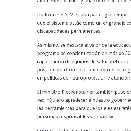
altamente formado y una coordinación preci
Dado que el ACV es una patología tiempo-
que el sistema actúe como un engranaje coo
discapacidades permanentes.
Asimismo, se destaca el valor de la educa
programa de concientización en más de 200
capacitación de equipos de salud y el desar
posicionan a Córdoba como una de las reg
en políticas de neuroprotección y atención
El ministro Pieckenstainer también puso en
red: «Quiero agradecer a nuestro gobernad
las herramientas para que los ejes estraté
personas responsables y capaces«.
Con esta distinción, Córdoba se suma a Me