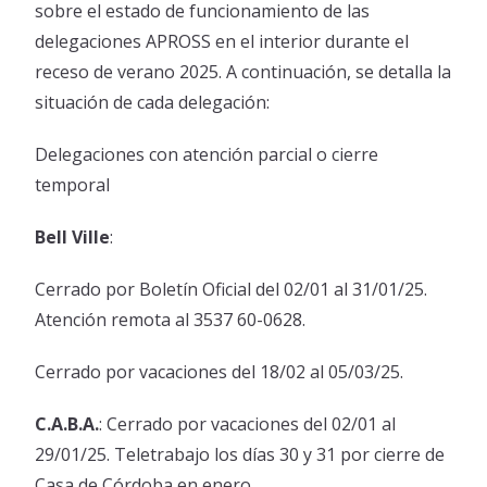
sobre el estado de funcionamiento de las
Vacuna contra el Dengue
Plataforma de validación Odontológica
delegaciones APROSS en el interior durante el
Vacuna contra el dengue – 4 cuotas con Bancor.
receso de verano 2025. A continuación, se detalla la
Reclamos Preliquidaciones
Farmacias Adheridas
situación de cada delegación:
Red de Farmacias – Leches
Tutorial Empadronamiento Oncológico
Delegaciones con atención parcial o cierre
temporal
Bell Ville
:
Cerrado por Boletín Oficial del 02/01 al 31/01/25.
Atención remota al 3537 60-0628.
Cerrado por vacaciones del 18/02 al 05/03/25.
C.A.B.A.
: Cerrado por vacaciones del 02/01 al
29/01/25. Teletrabajo los días 30 y 31 por cierre de
Casa de Córdoba en enero.