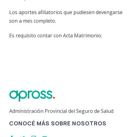
Vacuna contra el Dengue
Plataforma de validación Odontológica
Los aportes afiliatorios que pudiesen devengarse
Vacuna contra el dengue – 4 cuotas con Bancor.
son a mes completo.
Reclamos Preliquidaciones
Farmacias Adheridas
Es requisito contar con Acta Matrimonio.
Red de Farmacias – Leches
Tutorial Empadronamiento Oncológico
Administración Provincial del Seguro de Salud
CONOCÉ MÁS SOBRE NOSOTROS