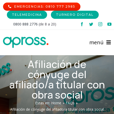
Skip
EMERGENCIAS: 0810 777 2985
to
TELEMEDICINA
TURNERO DIGITAL
content
0800 888 2776
(de 8 a 20)
menú
Afiliación de
Inicio
cónyuge del
Comunidad Afiliada
afiliado/a titular con
Prestadores
Afiliaciones
obra social
Estas en
:
Home
»
FAQs
»
Institucional
Cartilla de Prestadores
Nomencladores
Afiliación de cónyuge del afiliado/a titular con obra social