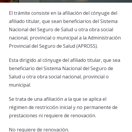
PORTAL DE AUTOGESTIÓN
Coseguros
Formularios
Acerca de APROSS
El trámite consiste en la afiliación del cónyuge del
afiliado titular, que sean beneficiarios del Sistema
Tutoriales
Sistema de Validación
Información de interés
Nacional del Seguro de Salud u otra obra social
nacional, provincial o municipal a la Administración
Cobertura
Inscripción Nuevos Prestadores
Verificación de Documento
Provincial del Seguro de Salud (APROSS).
Cobertura fuera de Córdoba
Portal de Prestadores
Últimas Resoluciones
Esta dirigido al cónyuge del afiliado titular, que sea
beneficiario del Sistema Nacional del Seguro de
Constancia de Afiliación / Negativa
Tutoriales
Contactanos
Salud u otra obra social nacional, provincial o
municipal.
Declaración de Staff
Programas de Salud
Se trata de una afiliación a la que se aplica el
Guía de Validación INTERNACION
Red de Farmacias
régimen de restricción inicial y no permanente de
prestaciones ni requiere de renovación.
Tiras e Insulinas
Guía de Validación APROSS AMBULATORIO
Pagá tu cuota
No requiere de renovación.