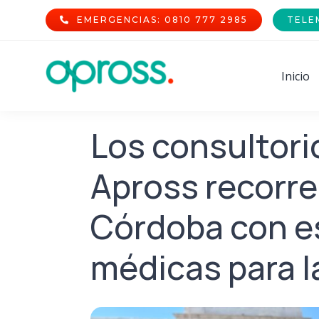
Skip
EMERGENCIAS: 0810 777 2985
TELE
to
content
Inicio
Los consultori
Apross recorre
Córdoba con e
médicas para l