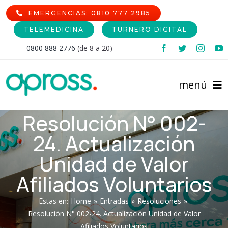
Skip
EMERGENCIAS: 0810 777 2985
to
TELEMEDICINA
TURNERO DIGITAL
content
0800 888 2776
(de 8 a 20)
menú
Resolución N° 002-
Inicio
24. Actualización
Comunidad Afiliada
Unidad de Valor
Afiliados Voluntarios
Prestadores
Afiliaciones
Estas en
:
Home
»
Entradas
»
Resoluciones
»
Institucional
Cartilla de Prestadores
Nomencladores
Resolución N° 002-24. Actualización Unidad de Valor
Afiliados Voluntarios