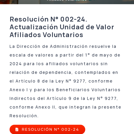
PORTAL DE AUTOGESTIÓN
Coseguros
Formularios
Acerca de APROSS
Resolución N° 002-24.
Tutoriales
Sistema de Validación
Información de interés
Actualización Unidad de Valor
Afiliados Voluntarios
Cobertura
Inscripción Nuevos Prestadores
Verificación de Documento
La Dirección de Administración resuelve la
Cobertura fuera de Córdoba
Portal de Prestadores
Últimas Resoluciones
escala de valores a partir del 1° de mayo de
2024 para los afiliados voluntarios sin
Constancia de Afiliación / Negativa
Tutoriales
Contactanos
relación de dependencia, contemplados en
el Artículo 8 de la Ley N° 9277, conforme
Declaración de Staff
Programas de Salud
Anexo I y para los Beneficiarios Voluntarios
Indirectos del Artículo 9 de la Ley N° 9277,
Guía de Validación INTERNACION
Red de Farmacias
conforme Anexo II, que integran la presente
Resolución.
Tiras e Insulinas
Guía de Validación APROSS AMBULATORIO
Pagá tu cuota
RESOLUCIÓN N° 002-24