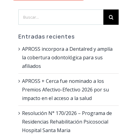
Vacuna contra el Dengue
Plataforma de validación Odontológica
Search
Vacuna contra el dengue – 4 cuotas con Bancor.
Reclamos Preliquidaciones
for:
Farmacias Adheridas
Entradas recientes
Red de Farmacias – Leches
Tutorial Empadronamiento Oncológico
APROSS incorpora a Dentalred y amplía
la cobertura odontológica para sus
afiliados
APROSS + Cerca fue nominado a los
Premios Afectivo-Efectivo 2026 por su
impacto en el acceso a la salud
Resolución N° 170/2026 – Programa de
Residencias Rehabilitación Psicosocial
Hospital Santa Maria