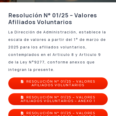
PORTAL DE AUTOGESTIÓN
Coseguros
Formularios
Acerca de APROSS
Resolución N° 01/25 – Valores
Tutoriales
Sistema de Validación
Información de interés
Afiliados Voluntarios
La Dirección de Administración, establece la
Cobertura
Inscripción Nuevos Prestadores
Verificación de Documento
escala de valores a partir del 1° de marzo de
2025 para los afiliados voluntarios,
Cobertura fuera de Córdoba
Portal de Prestadores
Últimas Resoluciones
contemplados en el Articulo 8 y Articulo 9
Constancia de Afiliación / Negativa
Tutoriales
Contactanos
de la Ley N°9277, conforme anexos que
integran la presente.
Declaración de Staff
Programas de Salud
RESOLUCIÓN N° 01/25 – VALORES
AFILIADOS VOLUNTARIOS
Guía de Validación INTERNACION
Red de Farmacias
RESOLUCIÓN N° 01/25 – VALORES
AFILIADOS VOLUNTARIOS – ANEXO 1
Tiras e Insulinas
Guía de Validación APROSS AMBULATORIO
Pagá tu cuota
RESOLUCIÓN N° 01/25 – VALORES