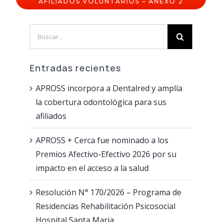
AFILIADOS VOLUNTARIOS – ANEXO 2
Vacuna contra el Dengue
Plataforma de validación Odontológica
Vacuna contra el dengue – 4 cuotas con Bancor.
Search
Reclamos Preliquidaciones
Farmacias Adheridas
for:
Red de Farmacias – Leches
Tutorial Empadronamiento Oncológico
Entradas recientes
APROSS incorpora a Dentalred y amplía
la cobertura odontológica para sus
afiliados
APROSS + Cerca fue nominado a los
Premios Afectivo-Efectivo 2026 por su
impacto en el acceso a la salud
Resolución N° 170/2026 – Programa de
Residencias Rehabilitación Psicosocial
Hospital Santa Maria