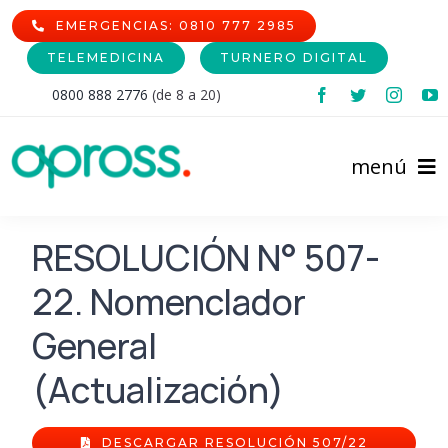
Skip
EMERGENCIAS: 0810 777 2985
to
TELEMEDICINA
TURNERO DIGITAL
content
0800 888 2776
(de 8 a 20)
menú
Inicio
RESOLUCIÓN N° 507-
22. Nomenclador
Comunidad Afiliada
General
Prestadores
Afiliaciones
(Actualización)
Institucional
Cartilla de Prestadores
Nomencladores
DESCARGAR RESOLUCIÓN 507/22