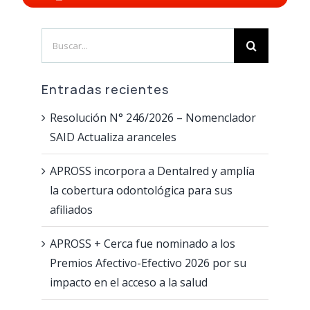
PORTAL DE AUTOGESTIÓN
Coseguros
Formularios
Acerca de APROSS
Search
Tutoriales
Sistema de Validación
Información de interés
for:
Cobertura
Inscripción Nuevos Prestadores
Verificación de Documento
Entradas recientes
Resolución N° 246/2026 – Nomenclador
Cobertura fuera de Córdoba
Portal de Prestadores
Últimas Resoluciones
SAID Actualiza aranceles
Constancia de Afiliación / Negativa
Tutoriales
Contactanos
APROSS incorpora a Dentalred y amplía
la cobertura odontológica para sus
Declaración de Staff
Programas de Salud
afiliados
Guía de Validación INTERNACION
Red de Farmacias
APROSS + Cerca fue nominado a los
Premios Afectivo-Efectivo 2026 por su
Tiras e Insulinas
Guía de Validación APROSS AMBULATORIO
Pagá tu cuota
impacto en el acceso a la salud