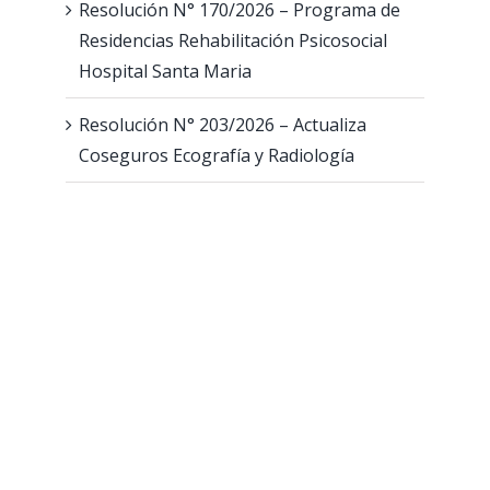
Resolución N° 170/2026 – Programa de
Vacuna contra el Dengue
Plataforma de validación Odontológica
Residencias Rehabilitación Psicosocial
Vacuna contra el dengue – 4 cuotas con Bancor.
Hospital Santa Maria
Reclamos Preliquidaciones
Farmacias Adheridas
Resolución N° 203/2026 – Actualiza
Red de Farmacias – Leches
Tutorial Empadronamiento Oncológico
Coseguros Ecografía y Radiología
Dejá tu consulta o
comentario