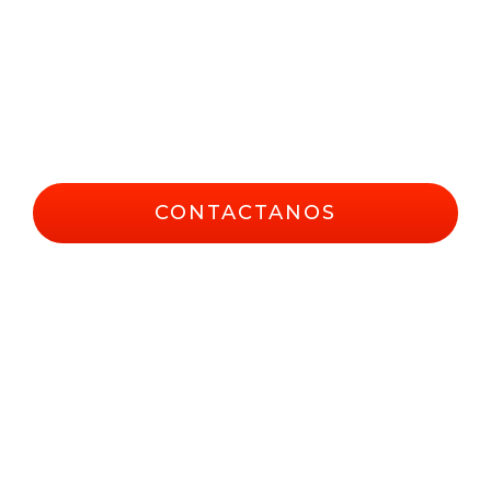
O bien, elegí el canal que
prefieras para comunicarte con
nosotros ingresando a nuestra
sección de contacto y teléfonos
útiles…
CONTACTANOS