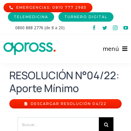
Skip
EMERGENCIAS: 0810 777 2985
to
TELEMEDICINA
TURNERO DIGITAL
content
0800 888 2776
(de 8 a 20)
menú
Inicio
RESOLUCIÓN N°04/22:
Aporte Mínimo
Comunidad Afiliada
Prestadores
Afiliaciones
DESCARGAR RESOLUCIÓN 04/22
Institucional
Cartilla de Prestadores
Nomencladores
Search
for: