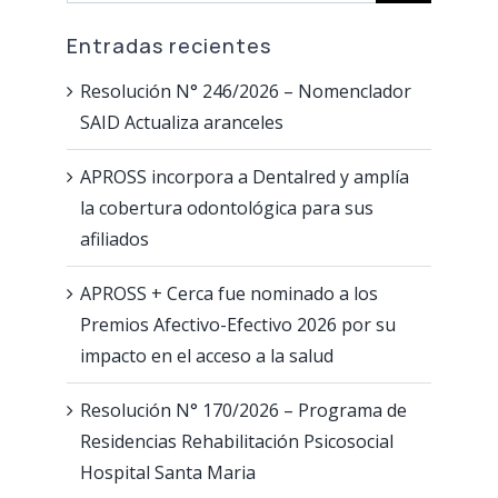
PORTAL DE AUTOGESTIÓN
Coseguros
Formularios
Acerca de APROSS
Entradas recientes
Tutoriales
Sistema de Validación
Información de interés
Resolución N° 246/2026 – Nomenclador
SAID Actualiza aranceles
Cobertura
Inscripción Nuevos Prestadores
Verificación de Documento
APROSS incorpora a Dentalred y amplía
Cobertura fuera de Córdoba
Portal de Prestadores
Últimas Resoluciones
la cobertura odontológica para sus
afiliados
Constancia de Afiliación / Negativa
Tutoriales
Contactanos
APROSS + Cerca fue nominado a los
Premios Afectivo-Efectivo 2026 por su
Declaración de Staff
Programas de Salud
impacto en el acceso a la salud
Guía de Validación INTERNACION
Red de Farmacias
Resolución N° 170/2026 – Programa de
Residencias Rehabilitación Psicosocial
Tiras e Insulinas
Guía de Validación APROSS AMBULATORIO
Pagá tu cuota
Hospital Santa Maria