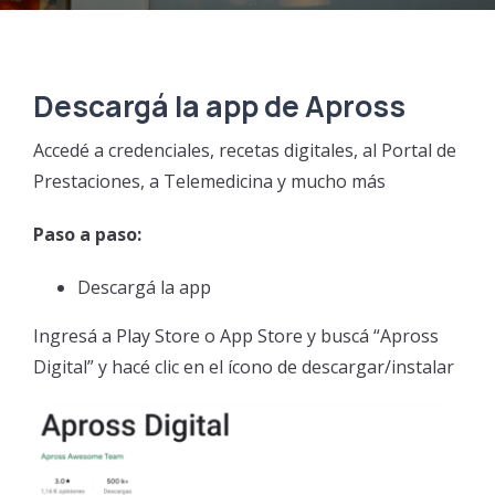
PORTAL DE AUTOGESTIÓN
Coseguros
Formularios
Acerca de APROSS
Tutoriales
Sistema de Validación
Información de interés
Descargá la app de Apross
Cobertura
Inscripción Nuevos Prestadores
Verificación de Documento
Accedé a credenciales, recetas digitales, al Portal de
Prestaciones, a Telemedicina y mucho más
Cobertura fuera de Córdoba
Portal de Prestadores
Últimas Resoluciones
Paso a paso:
Constancia de Afiliación / Negativa
Tutoriales
Contactanos
Descargá la app
Declaración de Staff
Programas de Salud
Ingresá a Play Store o App Store y buscá “Apross
Digital” y hacé clic en el ícono de descargar/instalar
Guía de Validación INTERNACION
Red de Farmacias
Tiras e Insulinas
Guía de Validación APROSS AMBULATORIO
Pagá tu cuota