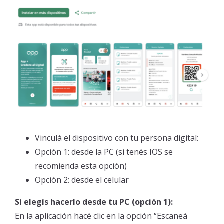
Vacuna contra el Dengue
Plataforma de validación Odontológica
Vacuna contra el dengue – 4 cuotas con Bancor.
Reclamos Preliquidaciones
Farmacias Adheridas
Red de Farmacias – Leches
Tutorial Empadronamiento Oncológico
Vinculá el dispositivo con tu persona digital:
Opción 1: desde la PC (si tenés IOS se
recomienda esta opción)
Opción 2: desde el celular
Si elegís hacerlo desde tu PC (opción 1):
En la aplicación hacé clic en la opción “Escaneá