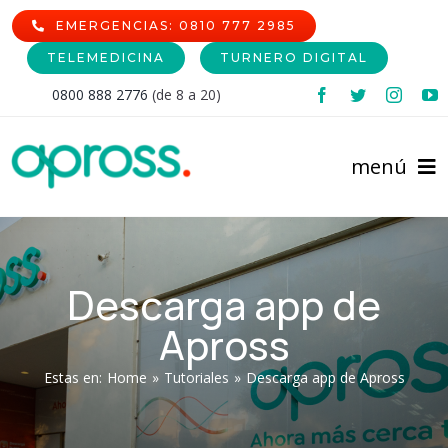
Skip
EMERGENCIAS: 0810 777 2985
to
TELEMEDICINA
TURNERO DIGITAL
content
0800 888 2776
(de 8 a 20)
menú
Inicio
Descarga app de
Comunidad Afiliada
Apross
Prestadores
Afiliaciones
Estas en
:
Home
»
Tutoriales
»
Descarga app de Apross
Institucional
Cartilla de Prestadores
Nomencladores